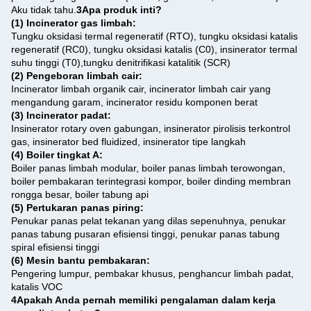
Aku tidak tahu.
3Apa produk inti?
(1) Incinerator gas limbah:
Tungku oksidasi termal regeneratif (RTO), tungku oksidasi katalis
regeneratif (RC0), tungku oksidasi katalis (C0), insinerator termal
suhu tinggi (T0),tungku denitrifikasi katalitik (SCR)
(2) Pengeboran limbah cair:
Incinerator limbah organik cair, incinerator limbah cair yang
mengandung garam, incinerator residu komponen berat
(3) Incinerator padat:
Insinerator rotary oven gabungan, insinerator pirolisis terkontrol
gas, insinerator bed fluidized, insinerator tipe langkah
(4) Boiler tingkat A:
Boiler panas limbah modular, boiler panas limbah terowongan,
boiler pembakaran terintegrasi kompor, boiler dinding membran
rongga besar, boiler tabung api
(5) Pertukaran panas piring:
Penukar panas pelat tekanan yang dilas sepenuhnya, penukar
panas tabung pusaran efisiensi tinggi, penukar panas tabung
spiral efisiensi tinggi
(6) Mesin bantu pembakaran:
Pengering lumpur, pembakar khusus, penghancur limbah padat,
katalis VOC
4Apakah Anda pernah memiliki pengalaman dalam kerja