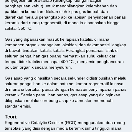
penyegelan air pra-tahap (dilengkapi dengan bagian
penghapusan kabut) untuk menghilangkan kelembaban dan
partikel.Ini kemudian ditekan oleh kipas gas limbah dan
diarahkan melalui penangkap api ke lapisan penyimpanan panas
keramik dari ruang regeneratif, di mana ia dipanaskan hingga
sekitar 350 °C.
Gas yang dipanaskan masuk ke lapisan katalis, di mana
komponen organik mengalami oksidasi dan dekomposisi lengkap
di bawah tindakan katalis katalis.Perangkat pemanas listrik di
saluran pengalihan gas buang memastikan suhu keluar dari
tempat tidur katalis mencapai 400 °C , menjamin penghancuran
polutan organik secara menyeluruh.
Gas asap yang dihasilkan secara sekunder didistribusikan melalui
saluran pengalihan ke dalam satu set kamar regeneratif lainnya,
di mana ia bertukar panas dengan kemasan penyimpanan panas
keramik.Setelah pemulihan panas, gas asap yang didinginkan
dilepaskan melalui cerobong asap ke atmosfer, memenuhi
standar emisi.
Teori:
Regenerative Catalytic Oxidizer (RCO) menggunakan dua ruang
terisolasi yang diisi dengan media keramik suhu tinggi.di mana