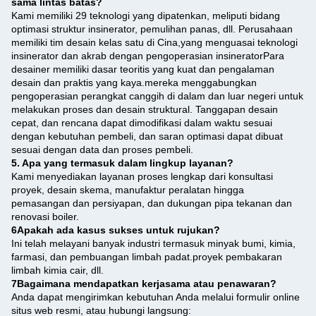
sama lintas batas?
Kami memiliki 29 teknologi yang dipatenkan, meliputi bidang
optimasi struktur insinerator, pemulihan panas, dll. Perusahaan
memiliki tim desain kelas satu di Cina,yang menguasai teknologi
insinerator dan akrab dengan pengoperasian insineratorPara
desainer memiliki dasar teoritis yang kuat dan pengalaman
desain dan praktis yang kaya.mereka menggabungkan
pengoperasian perangkat canggih di dalam dan luar negeri untuk
melakukan proses dan desain struktural. Tanggapan desain
cepat, dan rencana dapat dimodifikasi dalam waktu sesuai
dengan kebutuhan pembeli, dan saran optimasi dapat dibuat
sesuai dengan data dan proses pembeli.
5. Apa yang termasuk dalam lingkup layanan?
Kami menyediakan layanan proses lengkap dari konsultasi
proyek, desain skema, manufaktur peralatan hingga
pemasangan dan persiyapan, dan dukungan pipa tekanan dan
renovasi boiler.
6Apakah ada kasus sukses untuk rujukan?
Ini telah melayani banyak industri termasuk minyak bumi, kimia,
farmasi, dan pembuangan limbah padat.proyek pembakaran
limbah kimia cair, dll.
7Bagaimana mendapatkan kerjasama atau penawaran?
Anda dapat mengirimkan kebutuhan Anda melalui formulir online
situs web resmi, atau hubungi langsung: