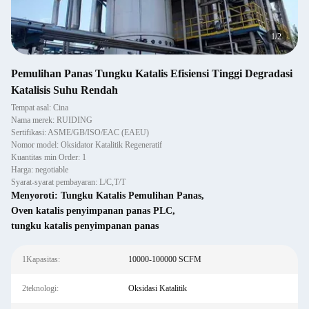
2
/
2
Pemulihan Panas Tungku Katalis Efisiensi Tinggi Degradasi
Katalisis Suhu Rendah
Tempat asal: Cina
Nama merek: RUIDING
Sertifikasi: ASME/GB/ISO/EAC (EAEU)
Nomor model: Oksidator Katalitik Regeneratif
Kuantitas min Order: 1
Harga: negotiable
Syarat-syarat pembayaran: L/C,T/T
Menyoroti:
Tungku Katalis Pemulihan Panas
,
Oven katalis penyimpanan panas PLC
,
tungku katalis penyimpanan panas
1Kapasitas:
10000-100000 SCFM
2teknologi:
Oksidasi Katalitik