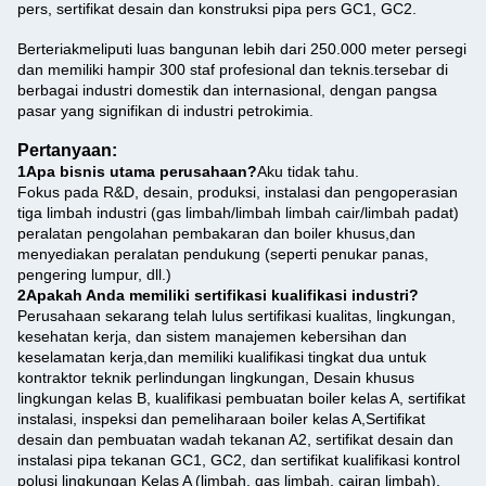
pers, sertifikat desain dan konstruksi pipa pers GC1, GC2.
Berteriak
meliputi luas bangunan lebih dari 250.000 meter persegi
dan memiliki hampir 300 staf profesional dan teknis.tersebar di
berbagai industri domestik dan internasional, dengan pangsa
pasar yang signifikan di industri petrokimia.
Pertanyaan:
1Apa bisnis utama perusahaan?
Aku tidak tahu.
Fokus pada R&D, desain, produksi, instalasi dan pengoperasian
tiga limbah industri (gas limbah/limbah limbah cair/limbah padat)
peralatan pengolahan pembakaran dan boiler khusus,dan
menyediakan peralatan pendukung (seperti penukar panas,
pengering lumpur, dll.)
2Apakah Anda memiliki sertifikasi kualifikasi industri?
Perusahaan sekarang telah lulus sertifikasi kualitas, lingkungan,
kesehatan kerja, dan sistem manajemen kebersihan dan
keselamatan kerja,dan memiliki kualifikasi tingkat dua untuk
kontraktor teknik perlindungan lingkungan, Desain khusus
lingkungan kelas B, kualifikasi pembuatan boiler kelas A, sertifikat
instalasi, inspeksi dan pemeliharaan boiler kelas A,Sertifikat
desain dan pembuatan wadah tekanan A2, sertifikat desain dan
instalasi pipa tekanan GC1, GC2, dan sertifikat kualifikasi kontrol
polusi lingkungan Kelas A (limbah, gas limbah, cairan limbah).