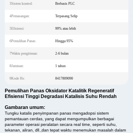
3Sistem kontrol:
Berbasis PLC
4Pemasangan:
Terpasang Selip
5Efisiensi:
99% atau lebih
6Pemulihan Panas:
Hingga 95%
7Waktu pengiriman:
2-6 bulan
8Jaminan:
1 tahun
9Kode Hs:
8417809090
Pemulihan Panas Oksidator Katalitik Regeneratif
Efisiensi Tinggi Degradasi Katalisis Suhu Rendah
Gambaran umum:
Tungku katalis penyimpanan panas mengadopsi sistem
pemantauan cerdas, yang dapat mengumpulkan berbagai
parameter operasi peralatan secara real time, seperti suhu,
tekanan, aliran, dll.,dan tepat waktu menemukan masalah dalam