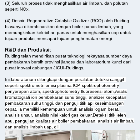
(3) Seluruh proses tidak menghasilkan air limbah, dan polutan
seperti NOx.
(4) Desain Regenerative Catalytic Oxidizer (RCO) oleh Ruiding
biasanya dikombinasikan dengan boiler panas limbah, yang
memungkinkan kelebihan panas untuk menghasilkan uap untuk
tujuan produksi,mencapai tujuan penghematan energi.
R&D dan Produksi:
Ruiding telah mendirikan pusat teknologi rekayasa sumber daya
pembakaran bersih provinsi jiangsu dan laboratorium kunci dari
pusat inovasi gabungan JICUI-Ruidings.
Ini.
laboratorium dilengkapi dengan peralatan deteksi canggih
seperti spektrometri emisi plasma ICP, spektrophotometry
penyerapan atom, spektrophotometry fluoresensi atom,Analis
kromatografi ion pembakaran suhu tinggi, analizer kecepatan
pembakaran suhu tinggi, dan penguji titik api keseimbangan
cepat. ia memiliki kemampuan untuk analisis logam berat,
analisis unsur, analisis nilai kalori gas keluar,Deteksi titik leleh
abu, pengujian kualitas air boiler pembakaran, analisis air limbah,
dan analisis limbah uap, dll.