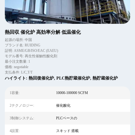
2
/
2
熱回収 催化炉 高効率分解 低温催化
起源の場所: 中国
ブランド名: RUIDING
証明: ASME/GB/ISO/EAC (EAEU)
モデル番号: 再生性催触性酸化剤
最小注文数量: 1
価格: negotiable
支払条件: L/C,T/T
ハイライト:
熱回復催化炉
,
PLC熱貯蔵催化炉
,
熱貯蔵催化炉
1容量:
10000-100000 SCFM
2テクノロジー:
催化酸化
3制御システム:
PLCベースの
4設置:
スキッド 搭載