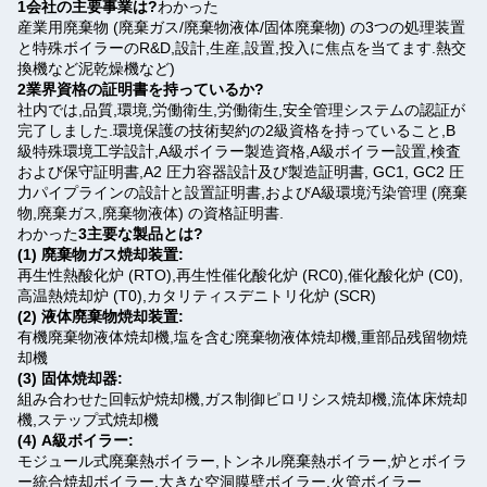
1会社の主要事業は?
わかった
産業用廃棄物 (廃棄ガス/廃棄物液体/固体廃棄物) の3つの処理装置
と特殊ボイラーのR&D,設計,生産,設置,投入に焦点を当てます.熱交
換機など泥乾燥機など)
2業界資格の証明書を持っているか?
社内では,品質,環境,労働衛生,労働衛生,安全管理システムの認証が
完了しました.環境保護の技術契約の2級資格を持っていること,B
級特殊環境工学設計,A級ボイラー製造資格,A級ボイラー設置,検査
および保守証明書,A2 圧力容器設計及び製造証明書, GC1, GC2 圧
力パイプラインの設計と設置証明書,およびA級環境汚染管理 (廃棄
物,廃棄ガス,廃棄物液体) の資格証明書.
わかった
3主要な製品とは?
(1) 廃棄物ガス焼却装置:
再生性熱酸化炉 (RTO),再生性催化酸化炉 (RC0),催化酸化炉 (C0),
高温熱焼却炉 (T0),カタリティスデニトリ化炉 (SCR)
(2) 液体廃棄物焼却装置:
有機廃棄物液体焼却機,塩を含む廃棄物液体焼却機,重部品残留物焼
却機
(3) 固体焼却器:
組み合わせた回転炉焼却機,ガス制御ピロリシス焼却機,流体床焼却
機,ステップ式焼却機
(4) A級ボイラー:
モジュール式廃棄熱ボイラー,トンネル廃棄熱ボイラー,炉とボイラ
ー統合焼却ボイラー,大きな空洞膜壁ボイラー,火管ボイラー