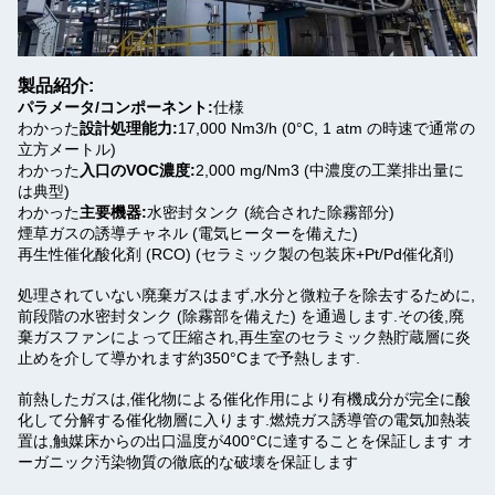
製品紹介:
パラメータ/コンポーネント:
仕様
わかった
設計処理能力:
17,000 Nm3/h (0°C, 1 atm の時速で通常の
立方メートル)
わかった
入口のVOC濃度:
2,000 mg/Nm3 (中濃度の工業排出量に
は典型)
わかった
主要機器:
水密封タンク (統合された除霧部分)
煙草ガスの誘導チャネル (電気ヒーターを備えた)
再生性催化酸化剤 (RCO) (セラミック製の包装床+Pt/Pd催化剤)
処理されていない廃棄ガスはまず,水分と微粒子を除去するために,
前段階の水密封タンク (除霧部を備えた) を通過します.その後,廃
棄ガスファンによって圧縮され,再生室のセラミック熱貯蔵層に炎
止めを介して導かれます約350°Cまで予熱します.
前熱したガスは,催化物による催化作用により有機成分が完全に酸
化して分解する催化物層に入ります.燃焼ガス誘導管の電気加熱装
置は,触媒床からの出口温度が400°Cに達することを保証します オ
ーガニック汚染物質の徹底的な破壊を保証します