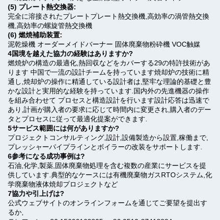
(5) プレート熱交換器:
完全に溶接されたプレートプレート熱交換機,高効率の渦管熱交換
機,高効率の螺旋管熱交換機
(6) 燃焼補助装置:
泥乾燥機 オーダーメイドバーナー 固体廃棄物粉砕機 VOC触媒
4国境を越えた協力の経験はありますか?
燃焼炉の構造の最適化,熱回収などをカバーする29の特許技術があ
ります 中国で一流の設計チームを持っています焼却炉の技術に精
通し,焼却炉の操作に精通している設計者は,堅牢な理論的基礎と豊
かな設計と実用的な経験を持っています.国内外の先進機器の操作
を組み合わせて プロセスと構造設計を行います設計応答は迅速で
あり,計画が購入者の要求に応じて時間内に変更され,購入者のデー
タとプロセスに従って最適化提案ができます.
5サービス範囲には何がありますか?
プロジェクトコンサルティング,設計,設備製造から設置,稼働まで,
プレッシャーパイプラインとボイラーの改装をサポートします.
6参考になる成功事例は?
石油,化学,製薬,固体廃棄物処理を含む複数の産業にサービスを提
供しています.典型的なケースには有機廃棄物ガスRTOシステム,化
学廃棄物液体焼却プロジェクトなど
7協力や引上げは?
公式ウェブサイトのオンラインフォームを通じてご要望を提出す
るか,