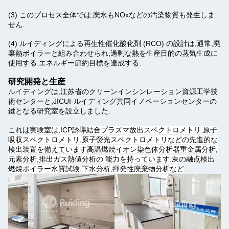
(3) このプロセス全体では,廃水もNOxなどの汚染物質も発生しま
せん.
(4) ルイディングによる再生性催化酸化剤 (RCO) の設計は,通常,廃
棄熱ボイラーと組み合わせられ,過剰な熱を生産目的の蒸気生成に
使用する.エネルギー節約目標を達成する.
研究開発と生産
ルイディングは,江苏省のクリーンインシンレーション資源工学技
術センターと,JICUI-ルイディング共同イノベーションセンターの
鍵となる研究室を設立しました.
これは
実験室は,ICP誘導結合プラズマ放出スペクトロメトリ,原子
吸収スペクトロメトリ,原子熒光スペクトロメトリなどの先進的な
検出装置を備えています高温燃焼イオン染色体分析器重金属分析,
元素分析,排出ガス熱値分析の 能力を持っています.灰の融点検出
燃焼ボイラー水質試験,下水分析,揮発性廃棄物分析など