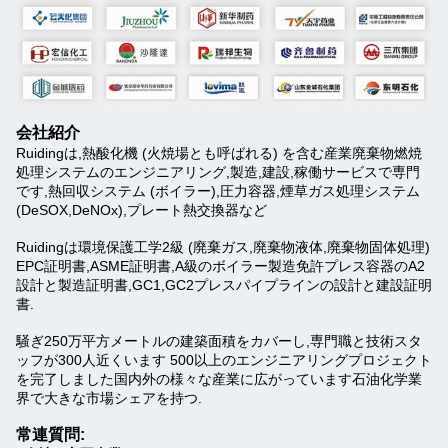
会社紹介
Ruidingは,熱酸化機 (火焼場とも呼ばれる) を含む産業廃棄物燃焼
処理システムのエンジニアリング,製造,建設,稼働サービスで専門
です,熱回収システム (ボイラー),圧力容器,煙草ガス処理システム
(DeSOX,DeNOx),プレート熱交換器など
Ruidingは環境保護工学2級 (廃棄ガス,廃棄物液体,廃棄物固体処理)
EPC証明書,ASME証明書,A級のボイラー製造免許プレス容器のA2
設計と製造証明書,GC1,GC2プレスパイプラインの設計と建設証明
書.
騒ぎ
250万平方メートルの建築面積をカバーし,専門職と技術スタ
ッフが300人近くいます 500以上のエンジニアリングプロジェクト
を完了しました国内外の様々な産業に広がっています石油化学業
界で大きな市場シェアを持つ.
常連質問: