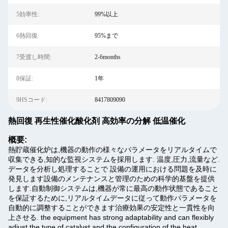
5効率性:
99%以上
6熱回復:
95%まで
7受渡し時間:
2-6months
8保証:
1年
9HSコード:
8417809090
熱回復 再生性催化酸化剤 高効率の分解 低温催化
概要:
熱貯蔵催化炉は,機器の動作の様々なパラメータをリアルタイムで
収集できる,知的な監視システムを採用します. 温度,圧力,流量など.
データを分析し処理することで 設備の運用における問題を及時に
発見します設備のメンテナンスと管理のための科学的基盤を提供
します.自動制御システムは,機器が常に最高の動作状態であること
を保証するために,リアルタイムデータに従って動作パラメータを
自動的に調整することができます治療効果の安定性と一貫性を向
上させる. the equipment has strong adaptability and can flexibly
adjust the type of catalyst and the configuration of the heat