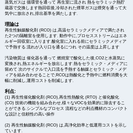
蒸気ガスは 循環管を通って 再生室に流され 熱をセラミック熱貯
蔵器で交換します熱回収後,冷却された煙草ガスは煙突を通って大
気中に放出され,排出基準を満たします.
理論は
再生性触媒酸化剤 (RCO) は,高温セラミックメディアで満たされ
た2つの隔離室を使用します. 動作中に,プロセスストリームはエネ
ルギー回収室に入ります.酸化室に入れる前にセラミックメディア
で予熱する.
流れが入り口を通るにつれ その温度は上昇します
汚染物質は 催化器を通って 燃焼室で酸化した後,CO2と水蒸気に
変換され,熱エネルギーを放出します.熱をセラミック・メディアに
留めて 次のサイクルで入口流を予熱する触媒とセラミック・メデ
ィアを組み合わせることで,RCOは熱酸化と予熱中に燃料消費を大
幅に削減し,運用コストを削減します.
利点:
(1) 再生性催化酸化剤 (RCO),再生性熱酸化 (RTO) と催化酸化
(CO) 技術の機能を組み合わせ,様々なVOCを効果的に除去するこ
とができる.シンプルなプロセス 流程などの利点機材のコンパクト
な設計と信頼性の高い操作
(2) 再生性触媒酸化剤 (RCO) は,高浄化効率と低運用コストを示し
ています.