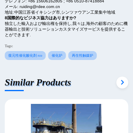
テレフォン: +86 15606162805 ; +86 0510-87418884
メール: ruiding@rdee.com.cn
地址:中国江苏省イキシング市,シンツァウアン工業集中地域
8国際的なビジネス協力はありますか?
独立した輸入および輸出権を保持し,我々は,海外の顧客のために機
器輸出と技術ソリューションカスタマイズサービスを提供するこ
とができます.
Tags:
復元性催化酸化剤 rco
催化炉
再生性触媒炉
Similar Products