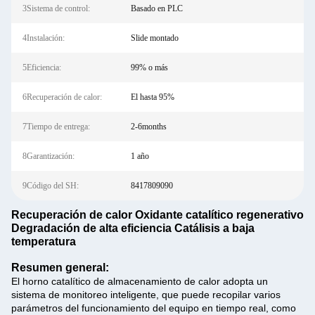
3Sistema de control:
Basado en PLC
4Instalación:
Slide montado
5Eficiencia:
99% o más
6Recuperación de calor:
El hasta 95%
7Tiempo de entrega:
2-6months
8Garantización:
1 año
9Código del SH:
8417809090
Recuperación de calor Oxidante catalítico regenerativo
Degradación de alta eficiencia Catálisis a baja
temperatura
Resumen general:
El horno catalítico de almacenamiento de calor adopta un
sistema de monitoreo inteligente, que puede recopilar varios
parámetros del funcionamiento del equipo en tiempo real, como