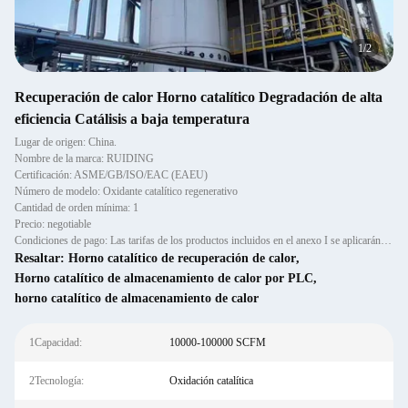
2
/
2
Recuperación de calor Horno catalítico Degradación de alta
eficiencia Catálisis a baja temperatura
Lugar de origen: China.
Nombre de la marca: RUIDING
Certificación: ASME/GB/ISO/EAC (EAEU)
Número de modelo: Oxidante catalítico regenerativo
Cantidad de orden mínima: 1
Precio: negotiable
Condiciones de pago: Las tarifas de los productos incluidos en el anexo I se aplicarán a los productos incluidos en el an
Resaltar:
Horno catalítico de recuperación de calor
,
Horno catalítico de almacenamiento de calor por PLC
,
horno catalítico de almacenamiento de calor
1Capacidad:
10000-100000 SCFM
2Tecnología:
Oxidación catalítica